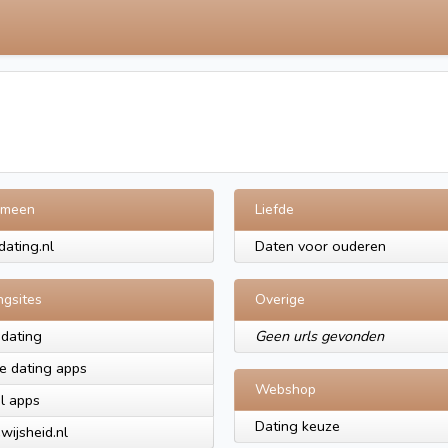
emeen
Liefde
dating.nl
Daten voor ouderen
ngsites
Overige
dating
Geen urls gevonden
e dating apps
Webshop
nl apps
Dating keuze
wijsheid.nl