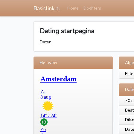
Basislink.nl
Home
Dochters
Dating startpagina
Daten
Het weer
Alg
Elite
Dati
70+ 
Best
Dik.
Date