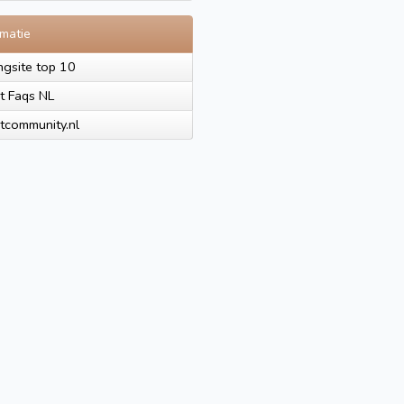
rmatie
ngsite top 10
t Faqs NL
tcommunity.nl